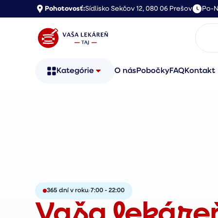
Pohotovosť:
Sídlisko Sekčov 12, 080 06 Prešov
Po-N
Kategórie
O nás
Pobočky
FAQ
Kontakt
365 dní v roku
7:00 - 22:00
Vaša lekáre