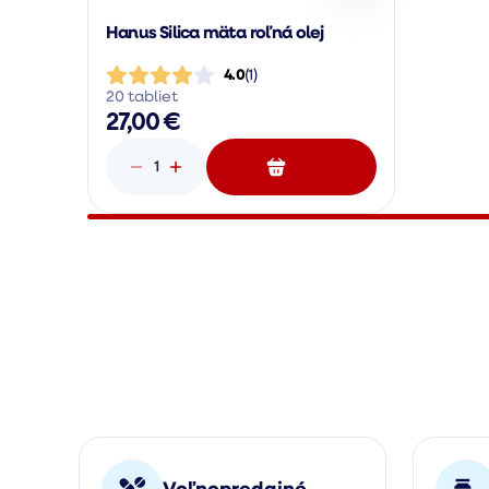
Hanus Silica mäta roľná olej
4.0
(
1
)
20 tabliet
27,00 €
1