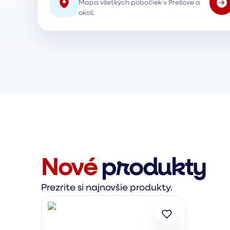
Mapa všetkých pobočiek v Prešove a
okolí.
Nové
produkty
Prezrite si najnovšie produkty.