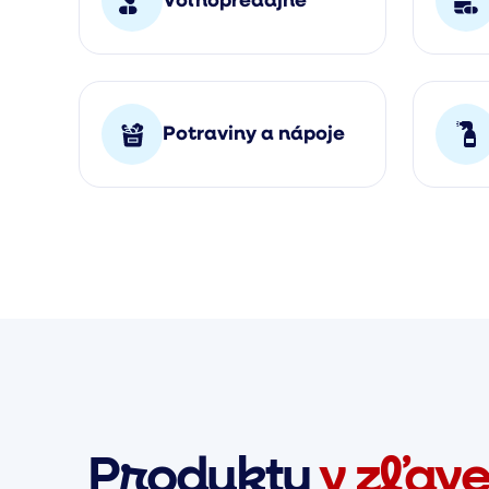
Voľnopredajné
Potraviny a nápoje
Produkty
v zľav