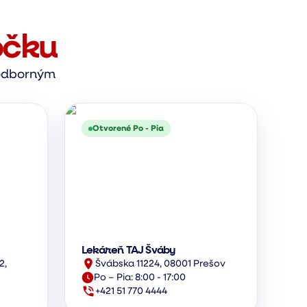
očku
s odborným
Otvorené Po - Pia
Lekáreň TAJ Šváby
2,
Švábska 11224, 08001 Prešov
Po – Pia: 8:00 - 17:00
+421 51 770 4444