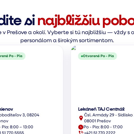
dite si
najbližšiu pob
v Prešove a okolí. Vyberte si tú najbližšiu — vždy 
personálom a širokým sortimentom.
rené Po - Pia
Otvorené Po - Pia
rienov
Lekáreň TAJ Centrál
oboditeľov 3, 08204
Čsl. Armády 29 - Sídlisko 
enov
08001 Prešov
 Pia: 8:00 – 13:00
Po - Pia: 8:00 - 17:00
1 51 770 5555
+421 51 770 2222