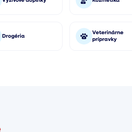
Výživové doplnky
Kozmetika
Veterinárne
Drogéria
prípravky
e