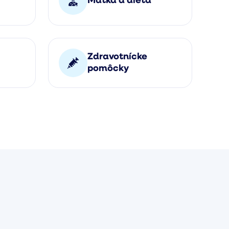
Matka a dieťa
Zdravotnícke
pomôcky