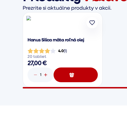
Prezrite si aktuálne produkty v akcii.
Hanus Silica mäta roľná olej
4.0
(
1
)
20 tabliet
27,00 €
1