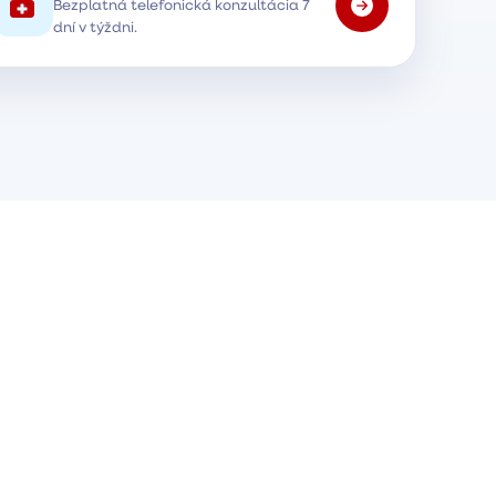
Bezplatná telefonická konzultácia 7
dní v týždni.