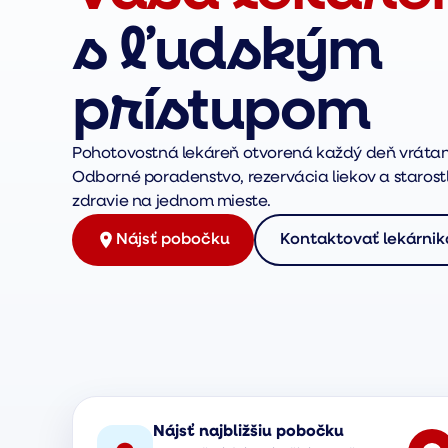
s ľudským
prístupom
Pohotovostná lekáreň otvorená každý deň vrátan
Odborné poradenstvo, rezervácia liekov a starostl
zdravie na jednom mieste.
Nájsť pobočku
Kontaktovať lekárnik
Nájsť najbližšiu pobočku