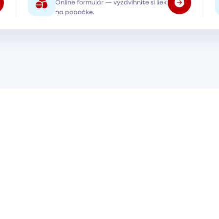
Online formulár — vyzdvihnite si liek
na pobočke.