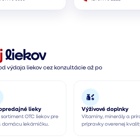
j
liekov
d výdaja liekov cez konzultácie až po
opredajné lieky
Výživové doplnky
 sortiment OTC liekov pre 
Vitamíny, minerály a prír
 domácu lekárničku.
prípravky overenej kvalit