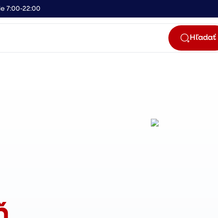
e 7:00-22:00
Hľadať
ň