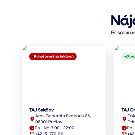
Náj
Pôsobíme 
Pohotovostná lekáreň
Otvo
TAJ Sekčov
TAJ D
Arm. Generála Svobodu 26,
Osl
08001 Prešov
Dri
Po - Ne: 7:00 - 22:00
Po –
+421 51 770 1111
+42