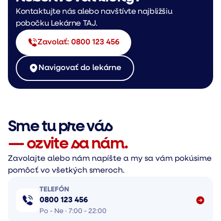
Kontaktujte nás alebo navštívte najbližšiu
pobočku Lekárne TAJ.
Zavolať: 0800 123 456
Navigovať do lekárne
Sme tu pre vás
— ozvite sa nám.
Zavolajte alebo nám napíšte a my sa vám pokúsime
pomôcť vo všetkých smeroch.
TELEFÓN
0800 123 456
Po - Ne · 7:00 - 22:00