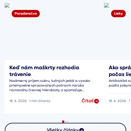
Poradenstvo
Lieky
Keď nám maškrty rozhodia
Ako sprá
trávenie
počas li
Nadmerný príjem cukru, tučných jedál a vysoko
Antibiotiká s
priemyselne spracovaných potravín narúša
podľa pokyno
rovnováhu črevnej mikrobioty a spomaľuje
peristaltiku.
Čítať
18. 6. 2026
·
1
min čítania
18. 6. 2026
·
1
Všetky články