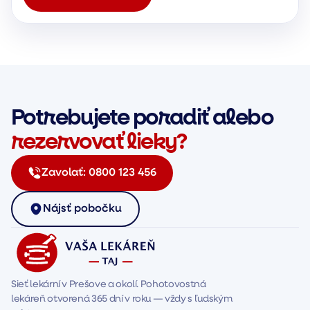
Potrebujete poradiť alebo
rezervovať lieky?
Zavolať:
0800 123 456
Nájsť pobočku
Sieť lekární v Prešove a okolí. Pohotovostná 
lekáreň otvorená 365 dní v roku — vždy s ľudským 