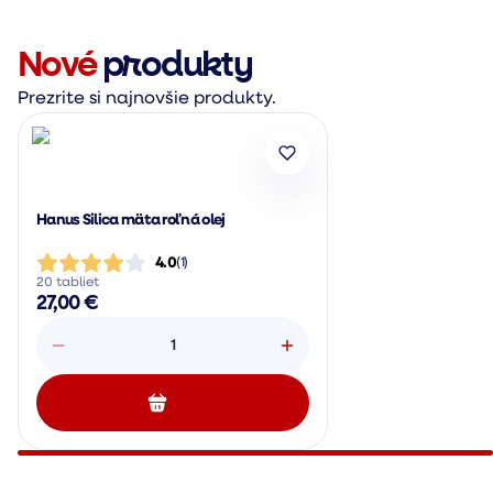
Nové
produkty
Prezrite si najnovšie produkty.
Hanus Silica mäta roľná olej
4.0
(
1
)
20 tabliet
27,00 €
1