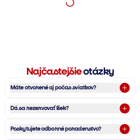
Najčastejšie
otázky
Máte otvorené aj počas sviatkov?
Dá sa rezervovať liek?
Poskytujete odborné poradenstvo?