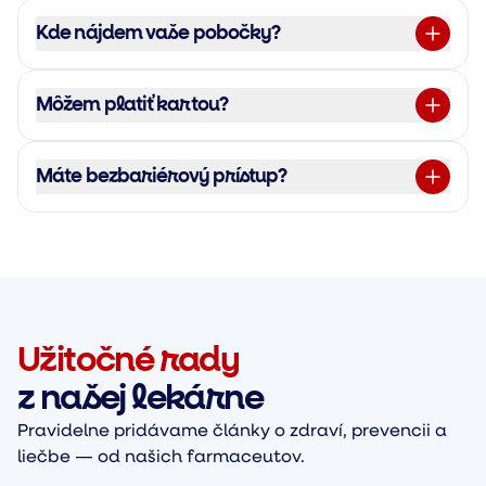
Kde nájdem vaše pobočky?
Môžem platiť kartou?
Máte bezbariérový prístup?
Užitočné rady
z našej lekárne
Pravidelne pridávame články o zdraví, prevencii a
liečbe — od našich farmaceutov.