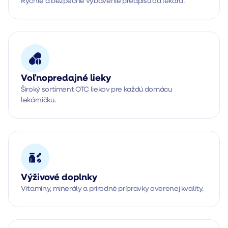
Rýchle a bezpečné vybavenie predpisu od lekára.
Voľnopredajné lieky
Široký sortiment OTC liekov pre každú domácu 
lekárničku.
Výživové doplnky
Vitamíny, minerály a prírodné prípravky overenej kvality.