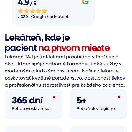
4.9
/ 5
z 320+ Google hodnotení
Lekáreň, kde je
pacient
na prvom mieste
Lekáreň TAJ je sieť lekární pôsobiaca v Prešove a
okolí, ktorá spája odborné farmaceutické služby s
moderným a ľudským prístupom. Naším cieľom je
poskytovať kvalitné poradenstvo, dostupnosť liekov
a profesionálnu starostlivosť pre každého pacienta.
365 dní
5+
Pohotovosti v roku
Pobočiek v regióne