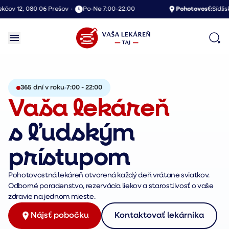
ov 12, 080 06 Prešov
•
Po-Ne 7:00-22:00
Pohotovosť:
Sídlisko
365 dní v roku
7:00 - 22:00
Vaša lekáreň
s ľudským
prístupom
Pohotovostná lekáreň otvorená každý deň vrátane sviatkov.
Odborné poradenstvo, rezervácia liekov a starostlivosť o vaše
zdravie na jednom mieste.
Nájsť pobočku
Kontaktovať lekárnika