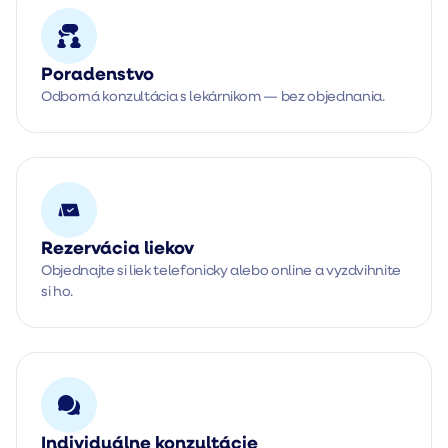
Poradenstvo
Odborná konzultácia s lekárnikom — bez objednania.
Rezervácia liekov
Objednajte si liek telefonicky alebo online a vyzdvihnite
si ho.
Individuálne konzultácie