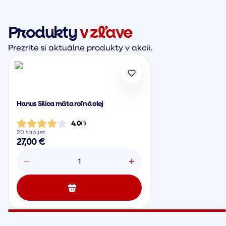
Produkty
v zľave
Prezrite si aktuálne produkty v akcii.
Hanus Silica mäta roľná olej
4.0
(
1
)
20 tabliet
27,00 €
1