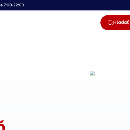
e 7:00-22:00
Hľadať
ň