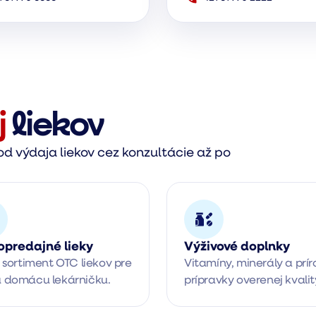
j
liekov
d výdaja liekov cez konzultácie až po
opredajné lieky
Výživové doplnky
 sortiment OTC liekov pre 
Vitamíny, minerály a prír
 domácu lekárničku.
prípravky overenej kvalit