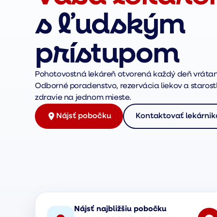
s ľudským
prístupom
Pohotovostná lekáreň otvorená každý deň vrátan
Odborné poradenstvo, rezervácia liekov a starostl
zdravie na jednom mieste.
Nájsť pobočku
Kontaktovať lekárnik
Nájsť najbližšiu pobočku