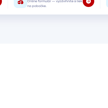
Online formulár — vyzdvihnite si liek
na pobočke.