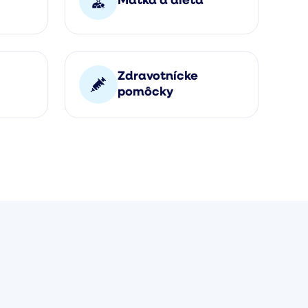
Matka a dieťa
Zdravotnícke
pomôcky