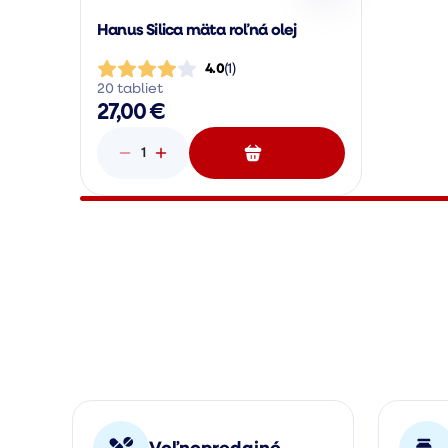
Hanus Silica mäta roľná olej
4.0
(
1
)
20 tabliet
27,00 €
1