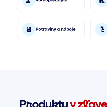
Voľnopredajné
Potraviny a nápoje
Produkty
v zľav