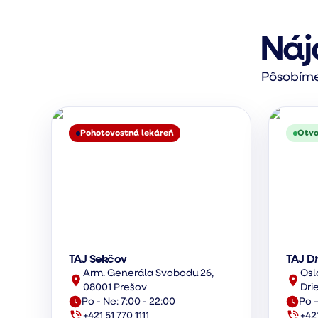
Náj
Pôsobíme 
Pohotovostná lekáreň
Otvo
TAJ Sekčov
TAJ D
Arm. Generála Svobodu 26,
Osl
08001 Prešov
Dri
Po - Ne: 7:00 - 22:00
Po –
+421 51 770 1111
+42