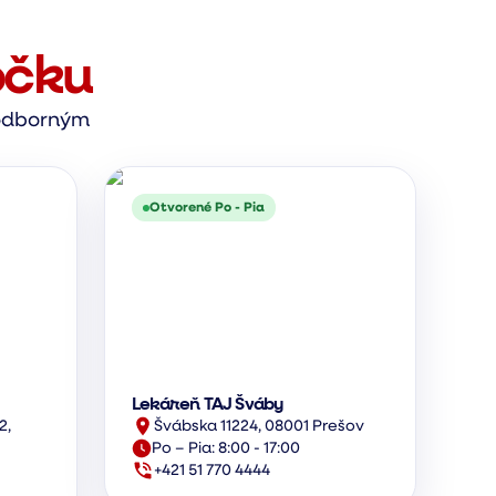
očku
s odborným
Otvorené Po - Pia
Lekáreň TAJ Šváby
2,
Švábska 11224, 08001 Prešov
Po – Pia: 8:00 - 17:00
+421 51 770 4444