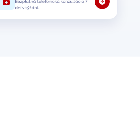
Bezplatná telefonická konzultácia 7
dní v týždni.