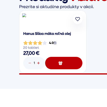
Prezrite si aktuálne produkty v akcii.
Hanus Silica mäta roľná olej
4.0
(
1
)
20 tabliet
27,00 €
1