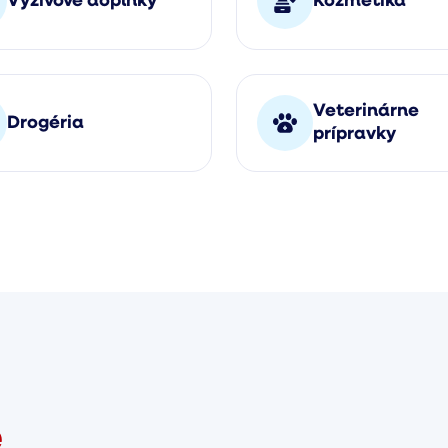
Výživové doplnky
Kozmetika
Veterinárne
Drogéria
prípravky
e