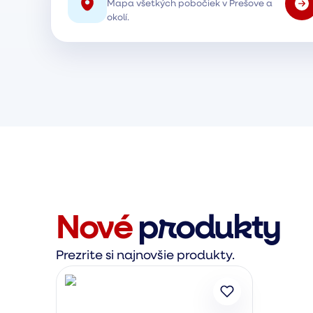
Mapa všetkých pobočiek v Prešove a
okolí.
Nové
produkty
Prezrite si najnovšie produkty.