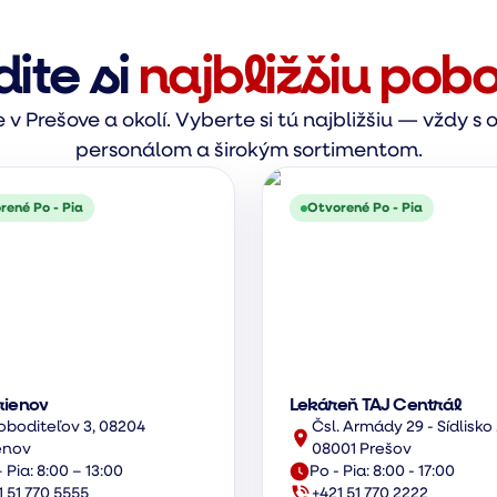
dite si
najbližšiu pob
v Prešove a okolí. Vyberte si tú najbližšiu — vždy 
personálom a širokým sortimentom.
rené Po - Pia
Otvorené Po - Pia
rienov
Lekáreň TAJ Centrál
oboditeľov 3, 08204
Čsl. Armády 29 - Sídlisko 
enov
08001 Prešov
 Pia: 8:00 – 13:00
Po - Pia: 8:00 - 17:00
1 51 770 5555
+421 51 770 2222