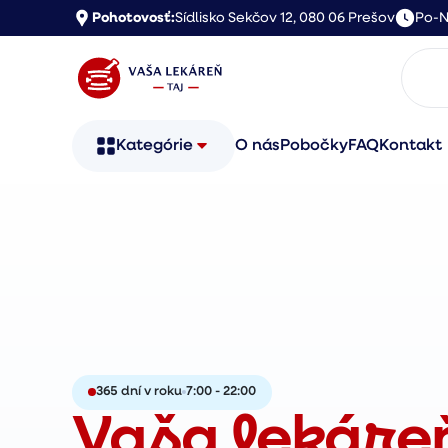
Pohotovosť:
Sídlisko Sekčov 12, 080 06 Prešov
Po-N
Kategórie
O nás
Pobočky
FAQ
Kontakt
365 dní v roku
7:00 - 22:00
Vaša lekáre