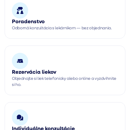
Poradenstvo
Odborná konzultácia s lekárnikom — bez objednania.
Rezervácia liekov
Objednajte si liek telefonicky alebo online a vyzdvihnite
si ho.
Individuálne konzultácie