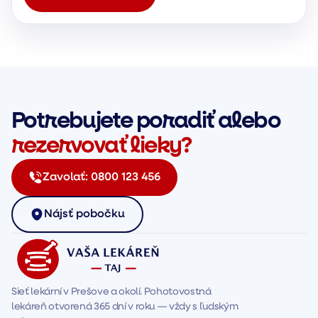
Potrebujete poradiť alebo
rezervovať lieky?
Zavolať:
0800 123 456
Nájsť pobočku
Sieť lekární v Prešove a okolí. Pohotovostná 
lekáreň otvorená 365 dní v roku — vždy s ľudským 