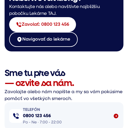
Kontaktujte nás alebo navštívte najbližšiu
pobočku Lekárne TAJ.
Zavolať: 0800 123 456
Navigovať do lekárne
Sme tu pre vás
— ozvite sa nám.
Zavolajte alebo nám napíšte a my sa vám pokúsime
pomôcť vo všetkých smeroch.
TELEFÓN
0800 123 456
Po - Ne · 7:00 - 22:00