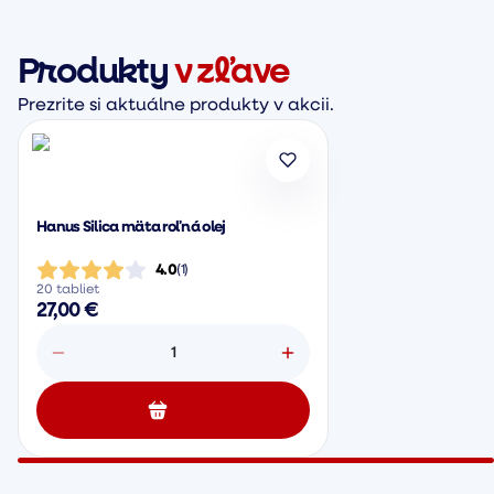
Produkty
v zľave
Prezrite si aktuálne produkty v akcii.
Hanus Silica mäta roľná olej
4.0
(
1
)
20 tabliet
27,00 €
1