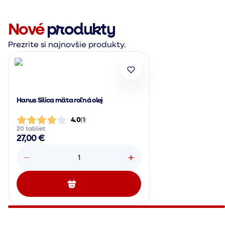
Nové
produkty
Prezrite si najnovšie produkty.
Hanus Silica mäta roľná olej
4.0
(
1
)
20 tabliet
27,00 €
1