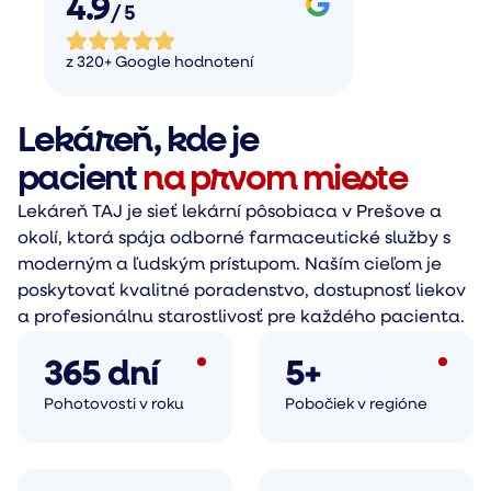
4.9
/ 5
z 320+ Google hodnotení
Lekáreň, kde je
pacient
na prvom mieste
Lekáreň TAJ je sieť lekární pôsobiaca v Prešove a
okolí, ktorá spája odborné farmaceutické služby s
moderným a ľudským prístupom. Naším cieľom je
poskytovať kvalitné poradenstvo, dostupnosť liekov
a profesionálnu starostlivosť pre každého pacienta.
365 dní
5+
Pohotovosti v roku
Pobočiek v regióne