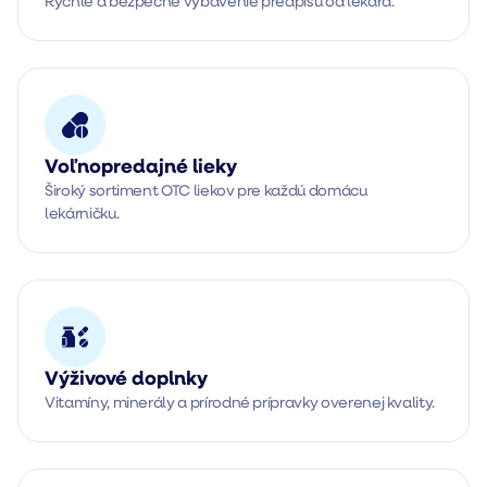
Rýchle a bezpečné vybavenie predpisu od lekára.
Voľnopredajné lieky
Široký sortiment OTC liekov pre každú domácu 
lekárničku.
Výživové doplnky
Vitamíny, minerály a prírodné prípravky overenej kvality.