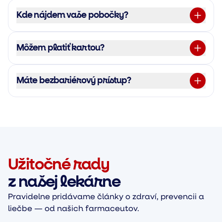
Kde nájdem vaše pobočky?
Môžem platiť kartou?
Máte bezbariérový prístup?
Užitočné rady
z našej lekárne
Pravidelne pridávame články o zdraví, prevencii a
liečbe — od našich farmaceutov.