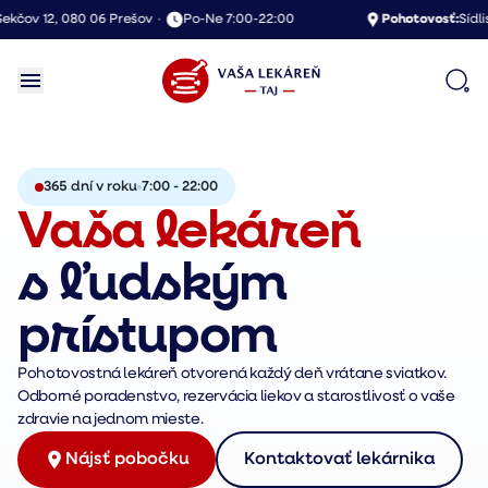
kčov 12, 080 06 Prešov
•
Po-Ne 7:00-22:00
Pohotovosť:
Sídlisk
365 dní v roku
7:00 - 22:00
Vaša lekáreň
s ľudským
prístupom
Pohotovostná lekáreň otvorená každý deň vrátane sviatkov.
Odborné poradenstvo, rezervácia liekov a starostlivosť o vaše
zdravie na jednom mieste.
Nájsť pobočku
Kontaktovať lekárnika