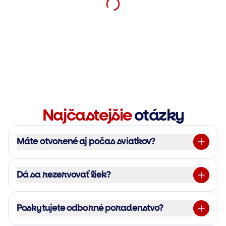
Najčastejšie
otázky
Máte otvorené aj počas sviatkov?
Dá sa rezervovať liek?
Poskytujete odborné poradenstvo?