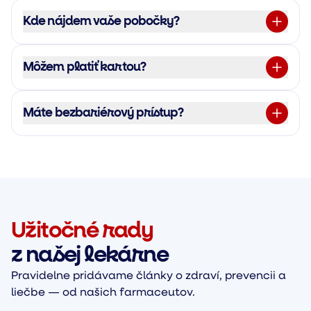
Kde nájdem vaše pobočky?
Môžem platiť kartou?
Máte bezbariérový prístup?
Užitočné rady
z našej lekárne
Pravidelne pridávame články o zdraví, prevencii a
liečbe — od našich farmaceutov.