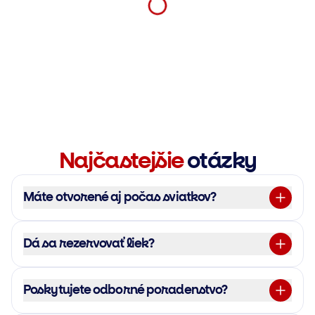
Najčastejšie
otázky
Máte otvorené aj počas sviatkov?
Dá sa rezervovať liek?
Poskytujete odborné poradenstvo?