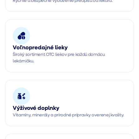
Rýchle a bezpečné vybavenie predpisu od lekára.
Voľnopredajné lieky
Široký sortiment OTC liekov pre každú domácu 
lekárničku.
Výživové doplnky
Vitamíny, minerály a prírodné prípravky overenej kvality.