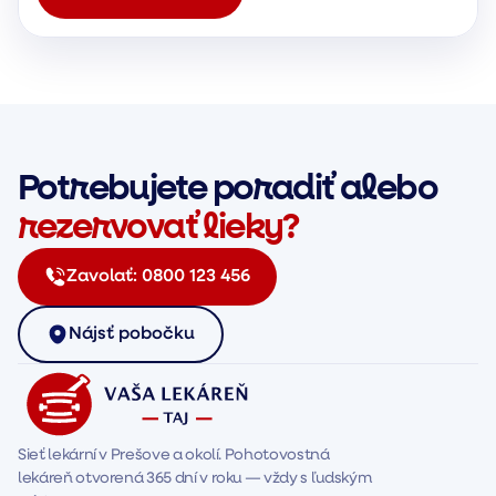
Potrebujete poradiť alebo
rezervovať lieky?
Zavolať:
0800 123 456
Nájsť pobočku
Sieť lekární v Prešove a okolí. Pohotovostná 
lekáreň otvorená 365 dní v roku — vždy s ľudským 