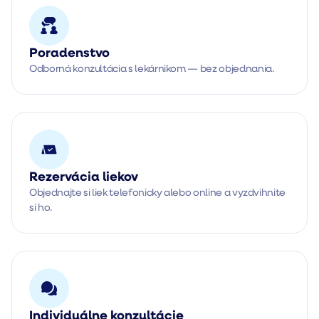
Poradenstvo
Odborná konzultácia s lekárnikom — bez objednania.
Rezervácia liekov
Objednajte si liek telefonicky alebo online a vyzdvihnite
si ho.
Individuálne konzultácie