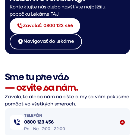
Kontaktujte nás alebo navštívte najbližšiu
pobočku Lekárne TAJ.
Zavolať: 0800 123 456
Navigovať do lekárne
Sme tu pre vás
— ozvite sa nám.
Zavolajte alebo nám napíšte a my sa vám pokúsime
pomôcť vo všetkých smeroch.
TELEFÓN
0800 123 456
Po - Ne · 7:00 - 22:00