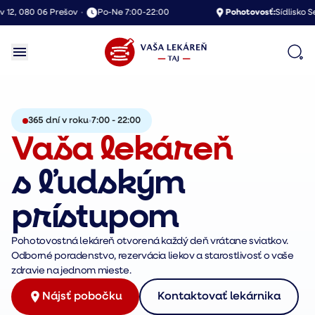
2, 080 06 Prešov
•
Po-Ne 7:00-22:00
Pohotovosť:
Sídlisko Sekč
365 dní v roku
7:00 - 22:00
Vaša lekáreň
s ľudským
prístupom
Pohotovostná lekáreň otvorená každý deň vrátane sviatkov.
Odborné poradenstvo, rezervácia liekov a starostlivosť o vaše
zdravie na jednom mieste.
Nájsť pobočku
Kontaktovať lekárnika