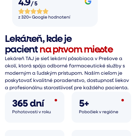
4.9
/ 5
z 320+ Google hodnotení
Lekáreň, kde je
pacient
na prvom mieste
Lekáreň TAJ je sieť lekární pôsobiaca v Prešove a
okolí, ktorá spája odborné farmaceutické služby s
moderným a ľudským prístupom. Naším cieľom je
poskytovať kvalitné poradenstvo, dostupnosť liekov
a profesionálnu starostlivosť pre každého pacienta.
365 dní
5+
Pohotovosti v roku
Pobočiek v regióne