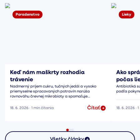
Poradenstvo
Lieky
Keď nám maškrty rozhodia
Ako sprá
trávenie
počas li
Nadmerný príjem cukru, tučných jedál a vysoko
Antibiotiká s
priemyselne spracovaných potravín narúša
podľa pokyno
rovnováhu črevnej mikrobioty a spomaľuje
peristaltiku.
Čítať
18. 6. 2026
·
1
min čítania
18. 6. 2026
·
1
Všetky články