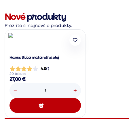
Nové
produkty
Prezrite si najnovšie produkty.
Hanus Silica mäta roľná olej
4.0
(
1
)
20 tabliet
27,00 €
1