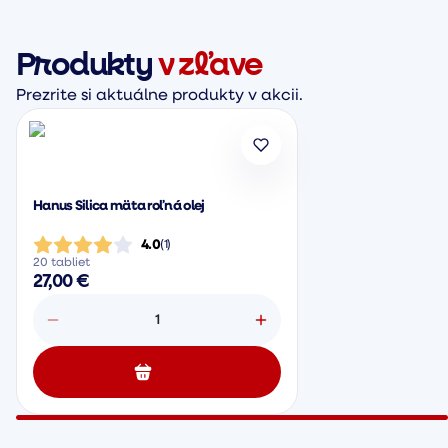
Produkty
v zľave
Prezrite si aktuálne produkty v akcii.
Hanus Silica mäta roľná olej
4.0
(
1
)
20 tabliet
27,00 €
1