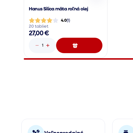
Hanus Silica mäta roľná olej
4.0
(
1
)
20 tabliet
27,00 €
1