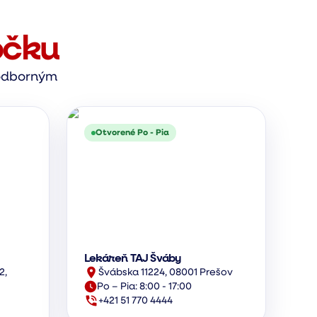
očku
s odborným
Otvorené Po - Pia
Lekáreň TAJ Šváby
2,
Švábska 11224, 08001 Prešov
Po – Pia: 8:00 - 17:00
+421 51 770 4444