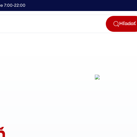
e 7:00-22:00
Hľadať
ň