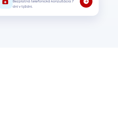
Bezplatná telefonická konzultácia 7
dní v týždni.