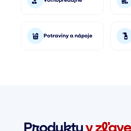
Voľnopredajné
Potraviny a nápoje
Produkty
v zľav