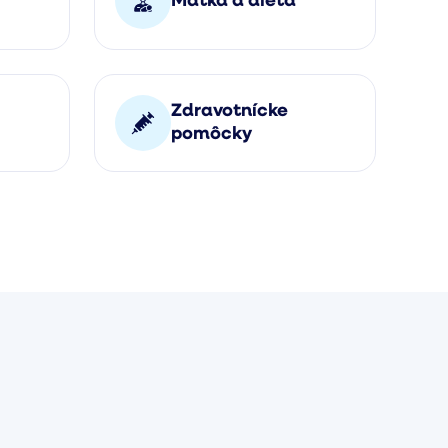
Matka a dieťa
Zdravotnícke
pomôcky