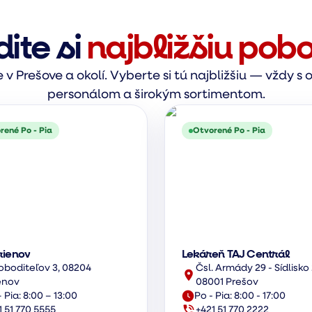
dite si
najbližšiu pob
v Prešove a okolí. Vyberte si tú najbližšiu — vždy 
personálom a širokým sortimentom.
rené Po - Pia
Otvorené Po - Pia
rienov
Lekáreň TAJ Centrál
oboditeľov 3, 08204
Čsl. Armády 29 - Sídlisko 
enov
08001 Prešov
 Pia: 8:00 – 13:00
Po - Pia: 8:00 - 17:00
1 51 770 5555
+421 51 770 2222