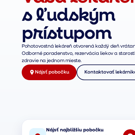
s ľudským
prístupom
Pohotovostná lekáreň otvorená každý deň vrátan
Odborné poradenstvo, rezervácia liekov a starostl
zdravie na jednom mieste.
Nájsť pobočku
Kontaktovať lekárnik
Nájsť najbližšiu pobočku