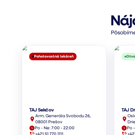
Náj
Pôsobíme 
Pohotovostná lekáreň
Otvo
TAJ Sekčov
TAJ D
Arm. Generála Svobodu 26,
Osl
08001 Prešov
Dri
Po - Ne: 7:00 - 22:00
Po –
+421 51 770 1111
+42