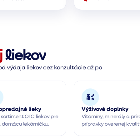
j
liekov
d výdaja liekov cez konzultácie až po
opredajné lieky
Výživové doplnky
 sortiment OTC liekov pre 
Vitamíny, minerály a prír
 domácu lekárničku.
prípravky overenej kvalit