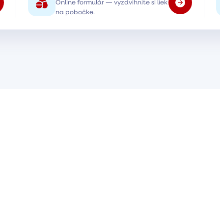
Online formulár — vyzdvihnite si liek
na pobočke.