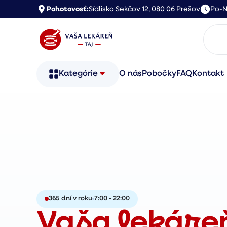
Pohotovosť:
Sídlisko Sekčov 12, 080 06 Prešov
Po-N
Kategórie
O nás
Pobočky
FAQ
Kontakt
365 dní v roku
7:00 - 22:00
Vaša lekáre