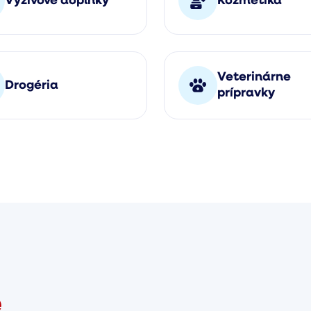
Výživové doplnky
Kozmetika
Veterinárne
Drogéria
prípravky
e