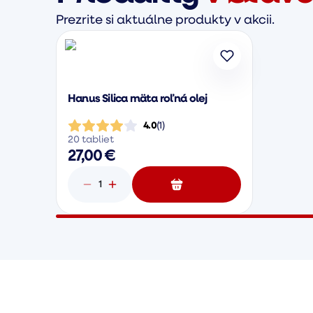
Prezrite si aktuálne produkty v akcii.
Hanus Silica mäta roľná olej
4.0
(
1
)
20 tabliet
27,00 €
1