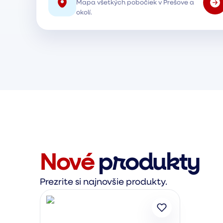
Mapa všetkých pobočiek v Prešove a
okolí.
Nové
produkty
Prezrite si najnovšie produkty.