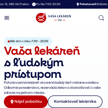
 12, 080 06 Prešov
•
Po-Ne 7:00-22:00
Pohotovosť:
Sídlisko Se
365 dní v roku
7:00 - 22:00
Vaša lekáreň
s ľudským
prístupom
Pohotovostná lekáreň otvorená každý deň vrátane sviatkov.
Odborné poradenstvo, rezervácia liekov a starostlivosť o vaše
zdravie na jednom mieste.
Nájsť pobočku
Kontaktovať lekárnika