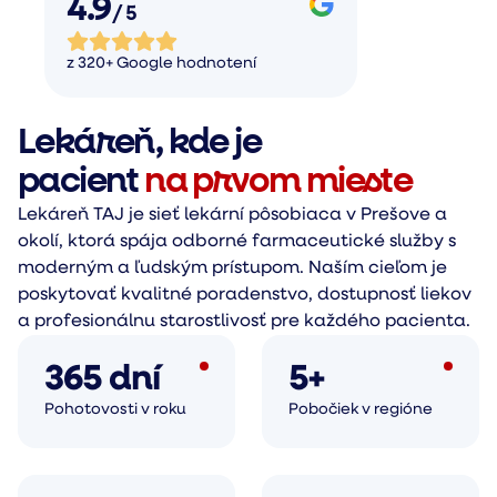
4.9
/ 5
z 320+ Google hodnotení
Lekáreň, kde je
pacient
na prvom mieste
Lekáreň TAJ je sieť lekární pôsobiaca v Prešove a
okolí, ktorá spája odborné farmaceutické služby s
moderným a ľudským prístupom. Naším cieľom je
poskytovať kvalitné poradenstvo, dostupnosť liekov
a profesionálnu starostlivosť pre každého pacienta.
365 dní
5+
Pohotovosti v roku
Pobočiek v regióne