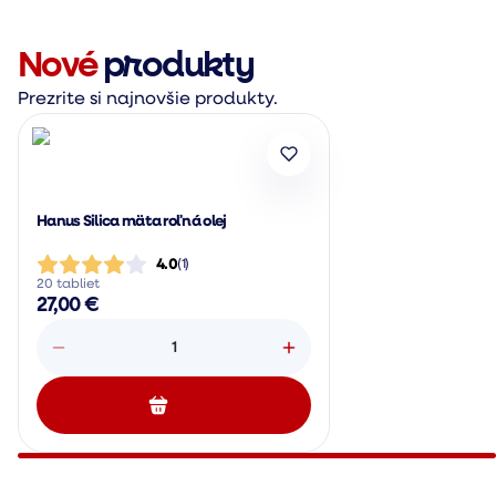
Nové
produkty
Prezrite si najnovšie produkty.
Hanus Silica mäta roľná olej
4.0
(
1
)
20 tabliet
27,00 €
1