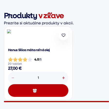
Produkty
v zľave
Prezrite si aktuálne produkty v akcii.
Hanus Silica mäta roľná olej
4.0
(
1
)
20 tabliet
27,00 €
1