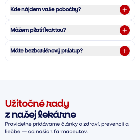
Kde nájdem vaše pobočky?
Môžem platiť kartou?
Máte bezbariérový prístup?
Užitočné rady
z našej lekárne
Pravidelne pridávame články o zdraví, prevencii a
liečbe — od našich farmaceutov.