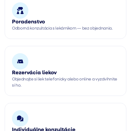
Poradenstvo
Odborná konzultácia s lekárnikom — bez objednania.
Rezervácia liekov
Objednajte si liek telefonicky alebo online a vyzdvihnite
si ho.
Individuálne konzultácie