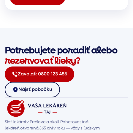
Potrebujete poradiť alebo
rezervovať lieky?
Zavolať:
0800 123 456
Nájsť pobočku
Sieť lekární v Prešove a okolí. Pohotovostná 
lekáreň otvorená 365 dní v roku — vždy s ľudským 