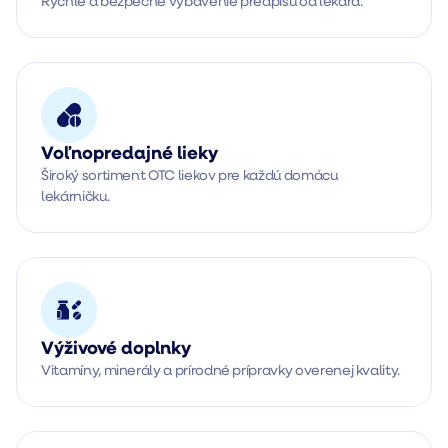
Rýchle a bezpečné vybavenie predpisu od lekára.
Voľnopredajné lieky
Široký sortiment OTC liekov pre každú domácu 
lekárničku.
Výživové doplnky
Vitamíny, minerály a prírodné prípravky overenej kvality.