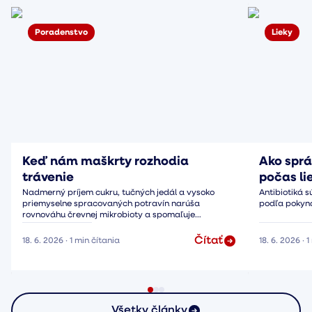
Poradenstvo
Lieky
Keď nám maškrty rozhodia
Ako sprá
trávenie
počas li
Nadmerný príjem cukru, tučných jedál a vysoko
Antibiotiká s
priemyselne spracovaných potravín narúša
podľa pokyno
rovnováhu črevnej mikrobioty a spomaľuje
peristaltiku.
Čítať
18. 6. 2026
·
1
min čítania
18. 6. 2026
·
1
Všetky články