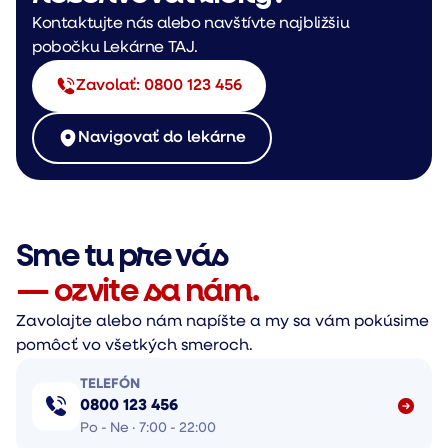
Kontaktujte nás alebo navštívte najbližšiu
pobočku Lekárne TAJ.
Zavolať: 0800 123 456
Navigovať do lekárne
Sme tu pre vás
— ozvite sa nám.
Zavolajte alebo nám napíšte a my sa vám pokúsime
pomôcť vo všetkých smeroch.
TELEFÓN
0800 123 456
Po - Ne · 7:00 - 22:00