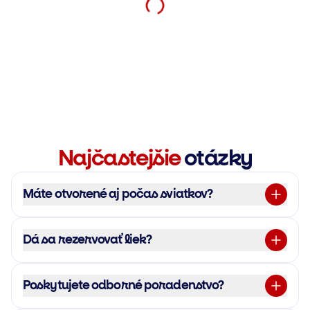
Najčastejšie
otázky
Máte otvorené aj počas sviatkov?
Dá sa rezervovať liek?
Poskytujete odborné poradenstvo?