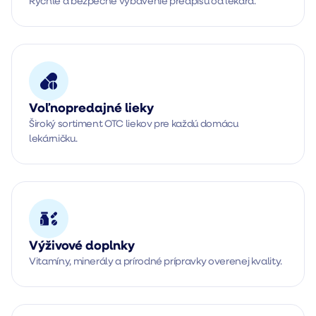
Rýchle a bezpečné vybavenie predpisu od lekára.
Voľnopredajné lieky
Široký sortiment OTC liekov pre každú domácu 
lekárničku.
Výživové doplnky
Vitamíny, minerály a prírodné prípravky overenej kvality.