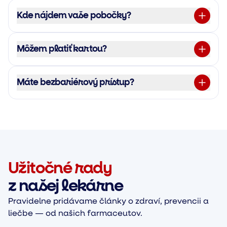
Kde nájdem vaše pobočky?
Môžem platiť kartou?
Máte bezbariérový prístup?
Užitočné rady
z našej lekárne
Pravidelne pridávame články o zdraví, prevencii a
liečbe — od našich farmaceutov.