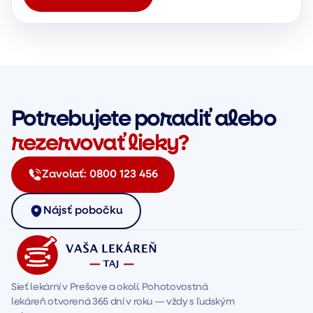
Potrebujete poradiť alebo
rezervovať lieky?
Zavolať:
0800 123 456
Nájsť pobočku
Sieť lekární v Prešove a okolí. Pohotovostná 
lekáreň otvorená 365 dní v roku — vždy s ľudským 