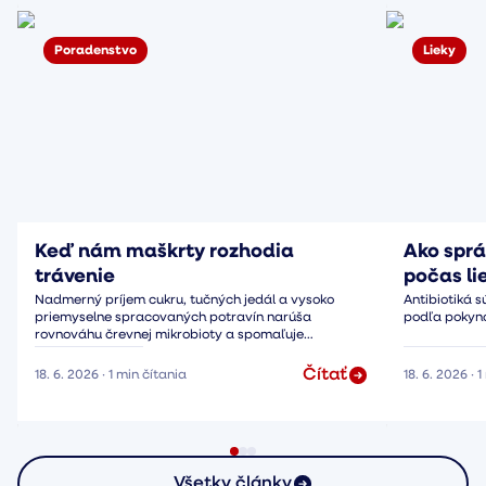
Poradenstvo
Lieky
Keď nám maškrty rozhodia
Ako sprá
trávenie
počas li
Nadmerný príjem cukru, tučných jedál a vysoko
Antibiotiká s
priemyselne spracovaných potravín narúša
podľa pokyno
rovnováhu črevnej mikrobioty a spomaľuje
peristaltiku.
Čítať
18. 6. 2026
·
1
min čítania
18. 6. 2026
·
1
Všetky články