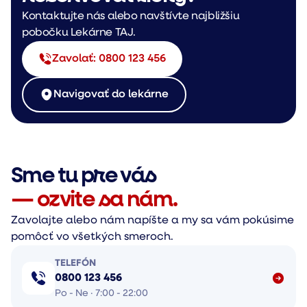
Kontaktujte nás alebo navštívte najbližšiu
pobočku Lekárne TAJ.
Zavolať: 0800 123 456
Navigovať do lekárne
Sme tu pre vás
— ozvite sa nám.
Zavolajte alebo nám napíšte a my sa vám pokúsime
pomôcť vo všetkých smeroch.
TELEFÓN
0800 123 456
Po - Ne · 7:00 - 22:00