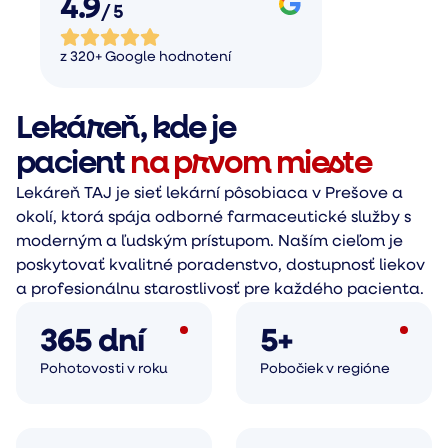
4.9
/ 5
z 320+ Google hodnotení
Lekáreň, kde je
pacient
na prvom mieste
Lekáreň TAJ je sieť lekární pôsobiaca v Prešove a
okolí, ktorá spája odborné farmaceutické služby s
moderným a ľudským prístupom. Naším cieľom je
poskytovať kvalitné poradenstvo, dostupnosť liekov
a profesionálnu starostlivosť pre každého pacienta.
365 dní
5+
Pohotovosti v roku
Pobočiek v regióne