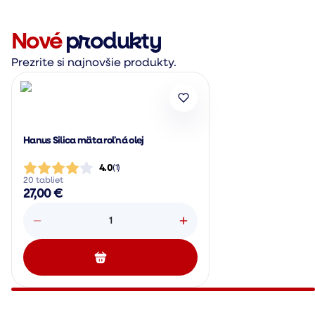
Nové
produkty
Prezrite si najnovšie produkty.
Hanus Silica mäta roľná olej
4.0
(
1
)
20 tabliet
27,00 €
1