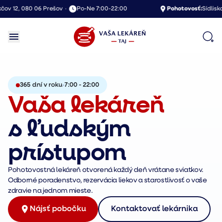
v 12, 080 06 Prešov
•
Po-Ne 7:00-22:00
Pohotovosť:
Sídlisko S
365 dní v roku
7:00 - 22:00
Vaša lekáreň
s ľudským
prístupom
Pohotovostná lekáreň otvorená každý deň vrátane sviatkov.
Odborné poradenstvo, rezervácia liekov a starostlivosť o vaše
zdravie na jednom mieste.
Nájsť pobočku
Kontaktovať lekárnika