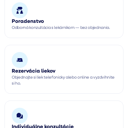
Poradenstvo
Odborná konzultácia s lekárnikom — bez objednania.
Rezervácia liekov
Objednajte si liek telefonicky alebo online a vyzdvihnite
si ho.
Individuálne konzultácie