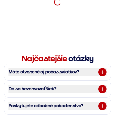
Najčastejšie
otázky
Máte otvorené aj počas sviatkov?
Dá sa rezervovať liek?
Poskytujete odborné poradenstvo?