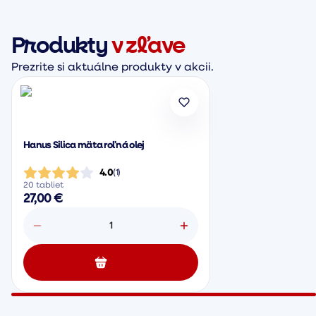
Produkty
v zľave
Prezrite si aktuálne produkty v akcii.
Hanus Silica mäta roľná olej
4.0
(
1
)
20 tabliet
27,00 €
1