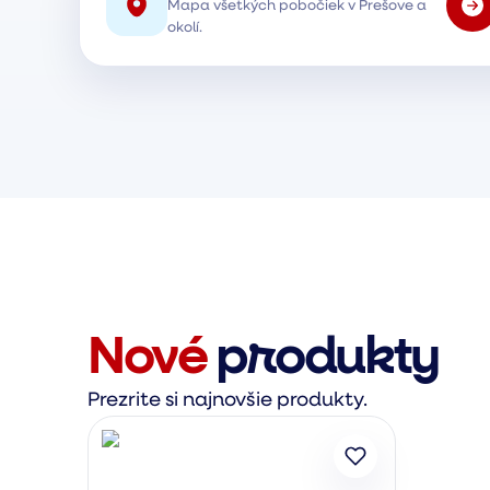
Mapa všetkých pobočiek v Prešove a
okolí.
Nové
produkty
Prezrite si najnovšie produkty.