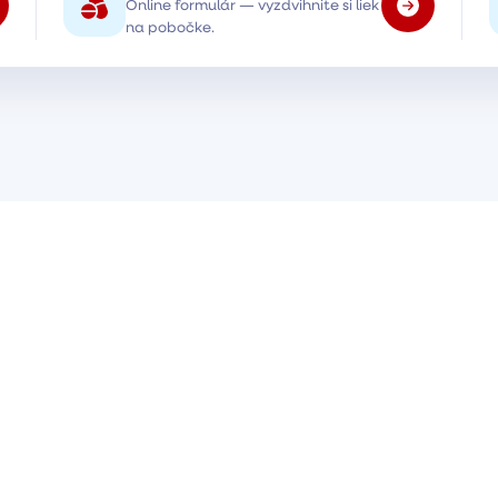
Online formulár — vyzdvihnite si liek
na pobočke.