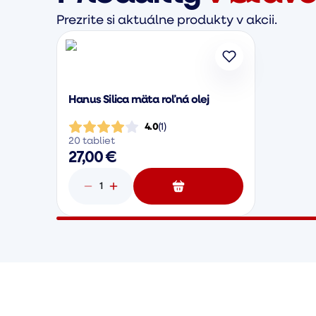
Prezrite si aktuálne produkty v akcii.
Hanus Silica mäta roľná olej
4.0
(
1
)
20 tabliet
27,00 €
1