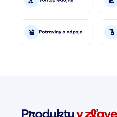
Voľnopredajné
Potraviny a nápoje
Produkty
v zľav