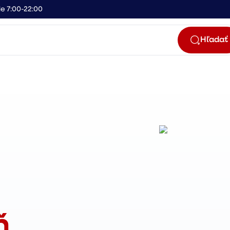
e 7:00-22:00
Hľadať
ň