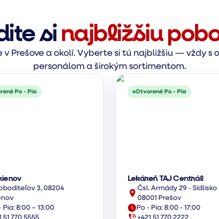
dite si
najbližšiu pob
v Prešove a okolí. Vyberte si tú najbližšiu — vždy 
personálom a širokým sortimentom.
rené Po - Pia
Otvorené Po - Pia
rienov
Lekáreň TAJ Centrál
oboditeľov 3, 08204
Čsl. Armády 29 - Sídlisko 
enov
08001 Prešov
 Pia: 8:00 – 13:00
Po - Pia: 8:00 - 17:00
1 51 770 5555
+421 51 770 2222