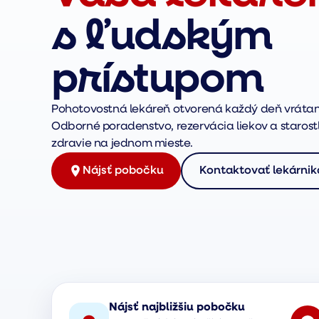
s ľudským
prístupom
Pohotovostná lekáreň otvorená každý deň vrátan
Odborné poradenstvo, rezervácia liekov a starostl
zdravie na jednom mieste.
Nájsť pobočku
Kontaktovať lekárnik
Nájsť najbližšiu pobočku