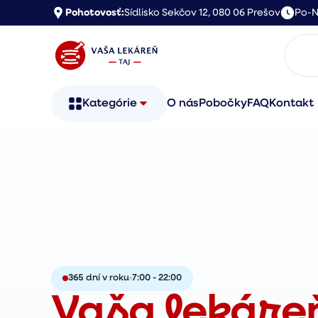
Pohotovosť:
Sídlisko Sekčov 12, 080 06 Prešov
Po-N
Kategórie
O nás
Pobočky
FAQ
Kontakt
365 dní v roku
7:00 - 22:00
Vaša lekáre