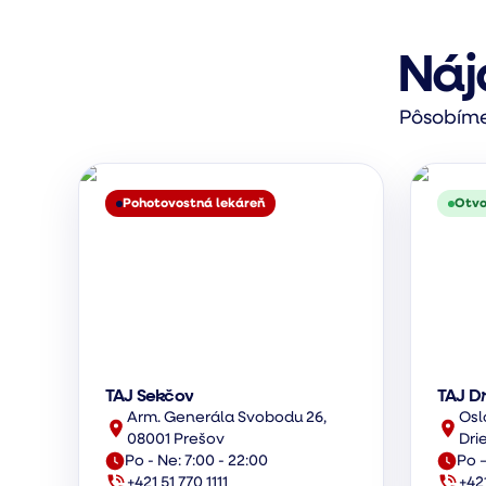
Náj
Pôsobíme 
Pohotovostná lekáreň
Otvo
TAJ Sekčov
TAJ D
Arm. Generála Svobodu 26,
Osl
08001 Prešov
Dri
Po - Ne: 7:00 - 22:00
Po –
+421 51 770 1111
+42