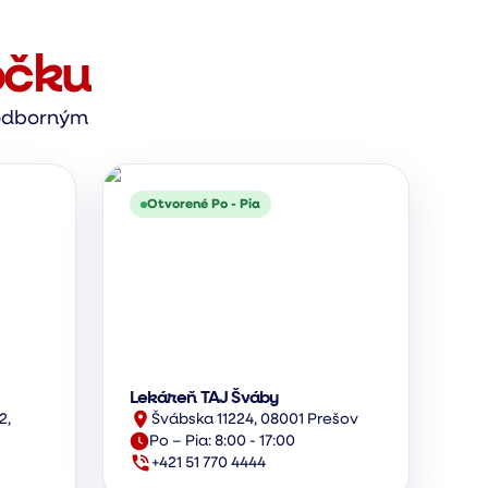
očku
s odborným
Otvorené Po - Pia
Lekáreň TAJ Šváby
2,
Švábska 11224, 08001 Prešov
Po – Pia: 8:00 - 17:00
+421 51 770 4444