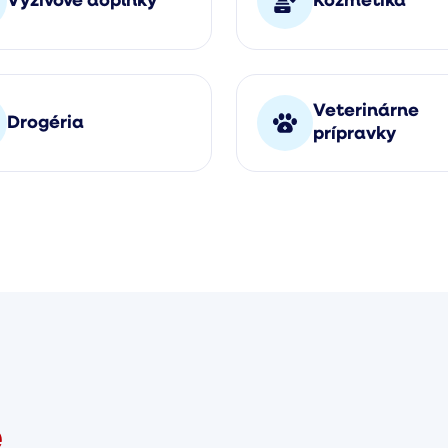
Výživové doplnky
Kozmetika
Veterinárne
Drogéria
prípravky
e