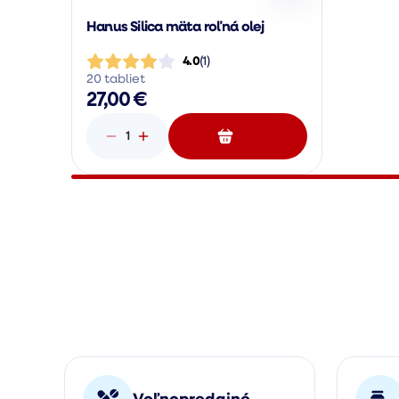
Hanus Silica mäta roľná olej
4.0
(
1
)
20 tabliet
27,00 €
1