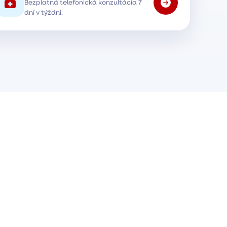
Bezplatná telefonická konzultácia 7
dní v týždni.