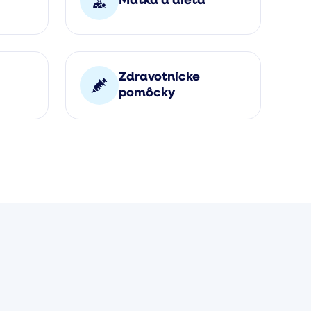
Matka a dieťa
Zdravotnícke
pomôcky