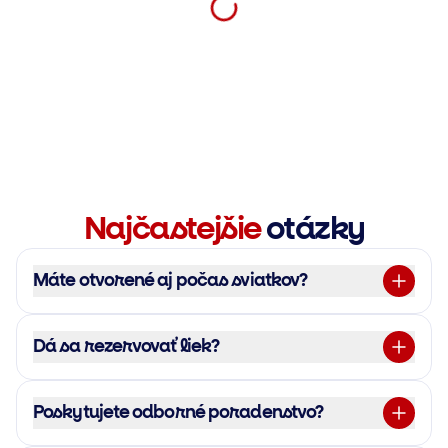
Najčastejšie
otázky
Máte otvorené aj počas sviatkov?
Dá sa rezervovať liek?
Poskytujete odborné poradenstvo?