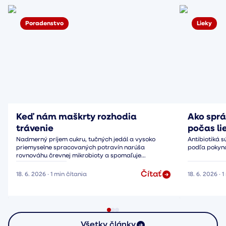
Poradenstvo
Lieky
Keď nám maškrty rozhodia
Ako sprá
trávenie
počas li
Nadmerný príjem cukru, tučných jedál a vysoko
Antibiotiká s
priemyselne spracovaných potravín narúša
podľa pokyno
rovnováhu črevnej mikrobioty a spomaľuje
peristaltiku.
Čítať
18. 6. 2026
·
1
min čítania
18. 6. 2026
·
1
Všetky články