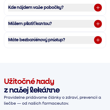
Kde nájdem vaše pobočky?
Môžem platiť kartou?
Máte bezbariérový prístup?
Užitočné rady
z našej lekárne
Pravidelne pridávame články o zdraví, prevencii a
liečbe — od našich farmaceutov.