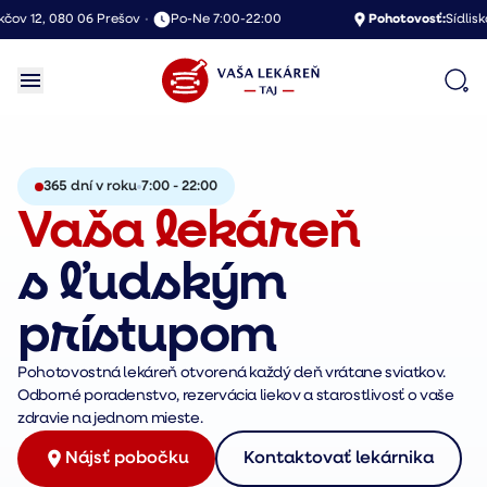
v 12, 080 06 Prešov
•
Po-Ne 7:00-22:00
Pohotovosť:
Sídlisko 
365 dní v roku
7:00 - 22:00
Vaša lekáreň
s ľudským
prístupom
Pohotovostná lekáreň otvorená každý deň vrátane sviatkov.
Odborné poradenstvo, rezervácia liekov a starostlivosť o vaše
zdravie na jednom mieste.
Nájsť pobočku
Kontaktovať lekárnika