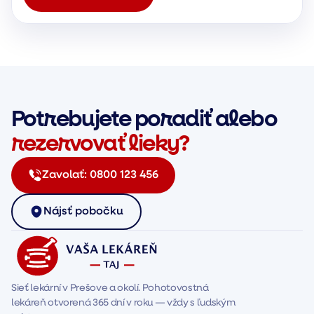
Potrebujete poradiť alebo
rezervovať lieky?
Zavolať:
0800 123 456
Nájsť pobočku
Sieť lekární v Prešove a okolí. Pohotovostná 
lekáreň otvorená 365 dní v roku — vždy s ľudským 