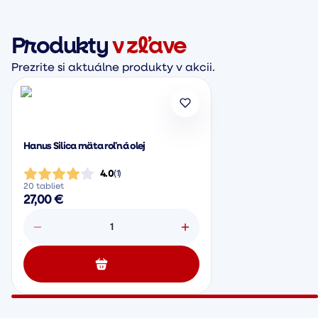
Produkty
v zľave
Prezrite si aktuálne produkty v akcii.
Hanus Silica mäta roľná olej
4.0
(
1
)
20 tabliet
27,00 €
1