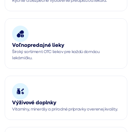
Rýchle a bezpečné vybavenie predpisu od lekára.
Voľnopredajné lieky
Široký sortiment OTC liekov pre každú domácu 
lekárničku.
Výživové doplnky
Vitamíny, minerály a prírodné prípravky overenej kvality.