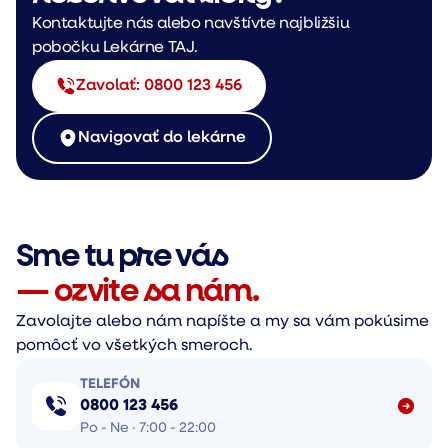
Kontaktujte nás alebo navštívte najbližšiu
pobočku Lekárne TAJ.
Zavolať: 0800 123 456
Navigovať do lekárne
Sme tu pre vás
— ozvite sa nám.
Zavolajte alebo nám napíšte a my sa vám pokúsime
pomôcť vo všetkých smeroch.
TELEFÓN
0800 123 456
Po - Ne · 7:00 - 22:00