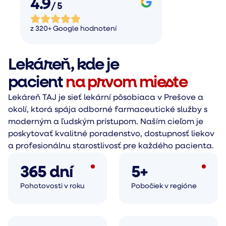
4.9
/ 5
z 320+ Google hodnotení
Lekáreň, kde je
pacient
na prvom mieste
Lekáreň TAJ je sieť lekární pôsobiaca v Prešove a
okolí, ktorá spája odborné farmaceutické služby s
moderným a ľudským prístupom. Naším cieľom je
poskytovať kvalitné poradenstvo, dostupnosť liekov
a profesionálnu starostlivosť pre každého pacienta.
365 dní
5+
Pohotovosti v roku
Pobočiek v regióne