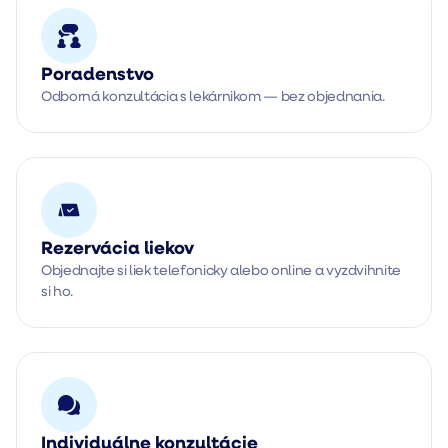
Poradenstvo
Odborná konzultácia s lekárnikom — bez objednania.
Rezervácia liekov
Objednajte si liek telefonicky alebo online a vyzdvihnite
si ho.
Individuálne konzultácie