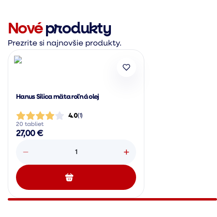
Nové
produkty
Prezrite si najnovšie produkty.
Hanus Silica mäta roľná olej
4.0
(
1
)
20 tabliet
27,00 €
1