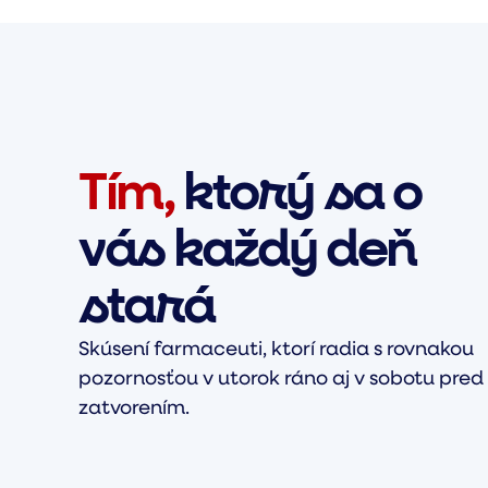
Tím,
ktorý sa o
vás každý deň
stará
Skúsení farmaceuti, ktorí radia s rovnakou
pozornosťou v utorok ráno aj v sobotu pred
zatvorením.