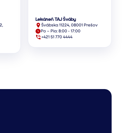
Lekáreň TAJ Šváby
2,
Švábska 11224, 08001 Prešov
Po – Pia: 8:00 - 17:00
+421 51 770 4444