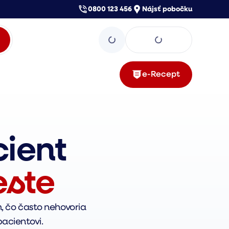
0800 123 456
Nájsť pobočku
e-Recept
cient
este
, čo často nehovoria 
pacientovi.