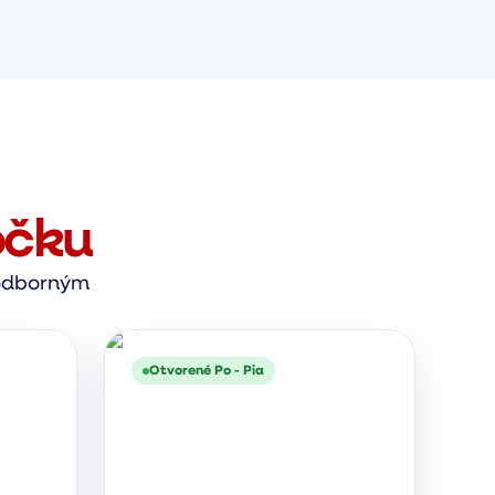
očku
s odborným
Otvorené Po - Pia