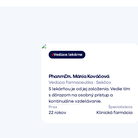
Vedúca lekárne
PharmDr. Mária Kováčová
Vedúca farmaceutka · Sekčov
S lekárňou je od jej založenia. Vedie tím
s dôrazom na osobný prístup a
kontinuálne vzdelávanie.
Prax
Špecializácia
22 rokov
Klinická farmácia