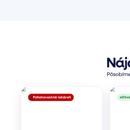
Náj
Pôsobíme 
Pohotovostná lekáreň
Otvo