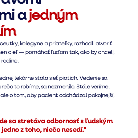
mi a
jedným
ím
eutky, kolegyne a priateľky, rozhodli otvoriť
jeden cieľ — pomáhať ľuďom tak, ako by chceli,
 rodine.
jednej lekárne stala sieť piatich. Vedenie sa
, prečo to robíme, sa nezmenilo. Stále veríme,
i, ale o tom, aby pacient odchádzal pokojnejší,
kde sa stretáva odbornosť s ľudským
jedno z toho, niečo nesedí."