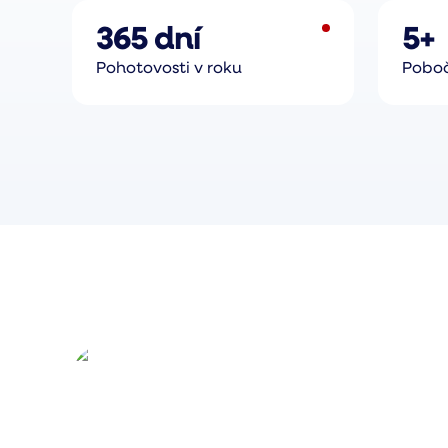
365 dní
5+
Pohotovosti v roku
Poboč