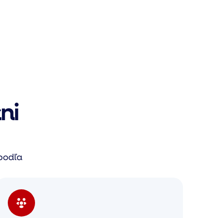
ni
 podľa