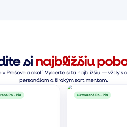
dite si
najbližšiu pob
v Prešove a okolí. Vyberte si tú najbližšiu — vždy 
personálom a širokým sortimentom.
rené Po - Pia
Otvorené Po - Pia