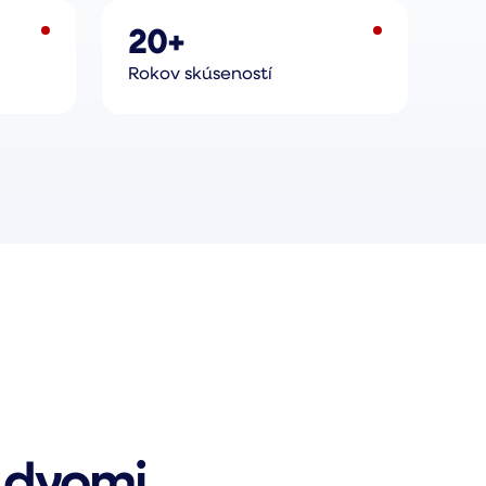
20+
Rokov skúseností
 dvomi