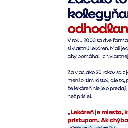
kolegyňa
odhodlan
V roku 2003 sa dve farmac
si vlastnú lekáreň. Mali 
aby pomáhali ich vlastnej
Za viac ako 20 rokov sa z 
menilo, tím rástol, ale to
že lekáreň nie je o predaj
než prišiel.
„Lekáreň je miesto, 
prístupom. Ak chýba 