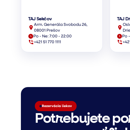
TAJ Sekčov
TAJ D
Arm. Generála Svobodu 26,
Osl
08001 Prešov
Dri
Po - Ne: 7:00 - 22:00
Po –
+421 51 770 1111
+42
Rezervácia liekov
Potrebujete po