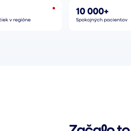
10 000+
iek v regióne
Spokojných pacientov
Začalo to