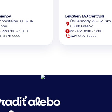
rienov
Lekáreň TAJ Centrál
oboditeľov 3, 08204
Čsl. Armády 29 - Sídlisko 
enov
08001 Prešov
 Pia: 8:00 – 13:00
Po - Pia: 8:00 - 17:00
1 51 770 5555
+421 51 770 2222
radiť alebo