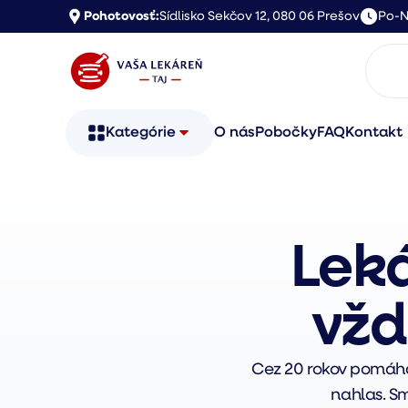
Pohotovosť:
Sídlisko Sekčov 12, 080 06 Prešov
Po-N
Kategórie
O nás
Pobočky
FAQ
Kontakt
Leká
vž
Cez 20 rokov pomáham
nahlas. Sm