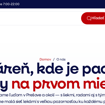
e 7:00-22:00
Hľadať
Domov
/
O nás
reň, kde je pa
dy
na prvom mi
e ľuďom v Prešove a okolí — s liekmi, radami aj s tým
e malá sieť lekární s veľkou pozornosťou ku každému 