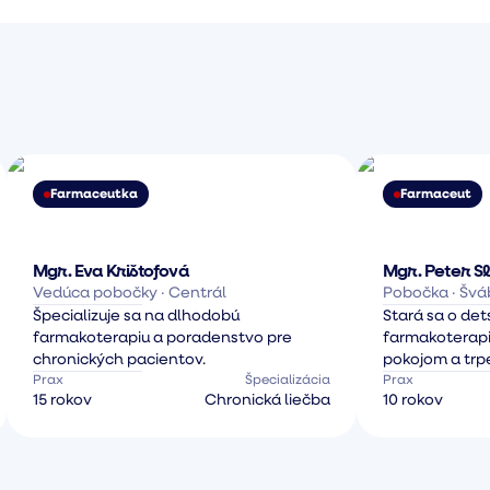
Farmaceutka
Farmaceut
Mgr. Eva Krištofová
Mgr. Peter Sl
Vedúca pobočky · Centrál
Pobočka · Švá
Špecializuje sa na dlhodobú
Stará sa o de
farmakoterapiu a poradenstvo pre
farmakoterapiu
chronických pacientov.
pokojom a trpe
Prax
Špecializácia
Prax
15 rokov
Chronická liečba
10 rokov