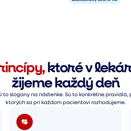
Zakladateľky lekárne TAJ
rincípy,
ktoré v lekár
žijeme každý deň
ú to slogany na nástenke. Sú to konkrétne pravidlá,
ktorých sa pri každom pacientovi rozhodujeme.